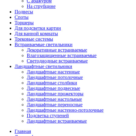
С абажуром
На струбцине
Подвесы
Споты
Торшеры
Для подсветки картин
Для ванной комнаты
Трековые системы
Встраиваемые светильники
Декоративные встраиваемые
Влагозащищенные встраиваемые
Светодиодные встраиваемые
Ландшафтные светильники
Ландшафтные настенные
Ландшафтные потолочные
Ландшафтные столбики
Ландшафтные подвесные
Ландшафтные прожекторы
Ландшафтные настольные
Ландшафтные переносные
Ландшафтные настенно-потолочные
Подсветка ступеней
Ландшафтные встраиваемые
Главная