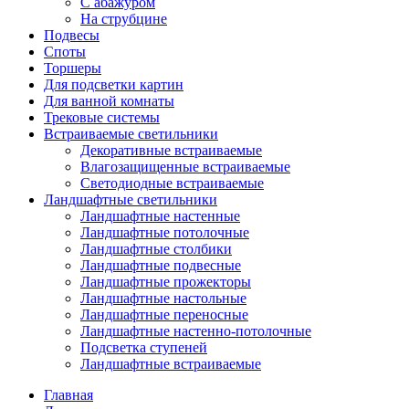
С абажуром
На струбцине
Подвесы
Споты
Торшеры
Для подсветки картин
Для ванной комнаты
Трековые системы
Встраиваемые светильники
Декоративные встраиваемые
Влагозащищенные встраиваемые
Светодиодные встраиваемые
Ландшафтные светильники
Ландшафтные настенные
Ландшафтные потолочные
Ландшафтные столбики
Ландшафтные подвесные
Ландшафтные прожекторы
Ландшафтные настольные
Ландшафтные переносные
Ландшафтные настенно-потолочные
Подсветка ступеней
Ландшафтные встраиваемые
Главная