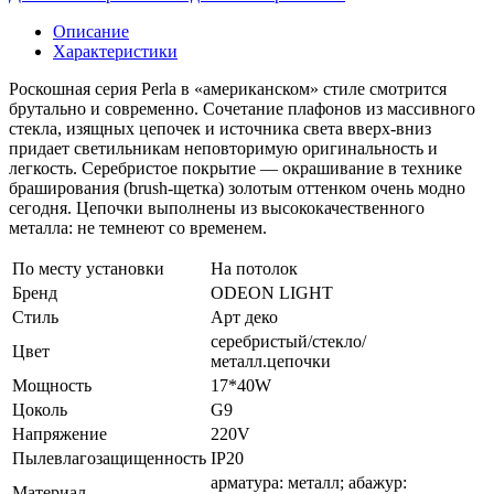
Описание
Характеристики
Роскошная серия Perla в «американском» стиле смотрится
брутально и современно. Сочетание плафонов из массивного
стекла, изящных цепочек и источника света вверх-вниз
придает светильникам неповторимую оригинальность и
легкость. Серебристое покрытие — окрашивание в технике
браширования (brush-щетка) золотым оттенком очень модно
сегодня. Цепочки выполнены из высококачественного
металла: не темнеют со временем.
По месту установки
На потолок
Бренд
ODEON LIGHT
Стиль
Арт деко
серебристый/стекло/
Цвет
металл.цепочки
Мощность
17*40W
Цоколь
G9
Напряжение
220V
Пылевлагозащищенность
IP20
арматура: металл; абажур:
Материал