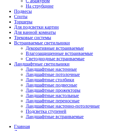
С абажуром
На струбцине
Подвесы
Споты
Торшеры
Для подсветки картин
Для ванной комнаты
Трековые системы
Встраиваемые светильники
Декоративные встраиваемые
Влагозащищенные встраиваемые
Светодиодные встраиваемые
Ландшафтные светильники
Ландшафтные настенные
Ландшафтные потолочные
Ландшафтные столбики
Ландшафтные подвесные
Ландшафтные прожекторы
Ландшафтные настольные
Ландшафтные переносные
Ландшафтные настенно-потолочные
Подсветка ступеней
Ландшафтные встраиваемые
Главная