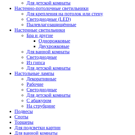
Для детской комнаты
Настенно-потолочные светильники
Для крепления на потолок или стену
Светодиодные (LED)
Пылевлагозащищённые
Настенные светильники
Бра и другие
Однорожковые
Двухрожковые
Для ванной комнаты
Светодиодные
Из гипса
Для детской комнаты
Настольные лампы
Декоративные
Рабочие
Светодиодные
Для детской комнаты
С абажуром
На струбцине
Подвесы
Споты
Торшеры
Для подсветки картин
Для ванной комнаты