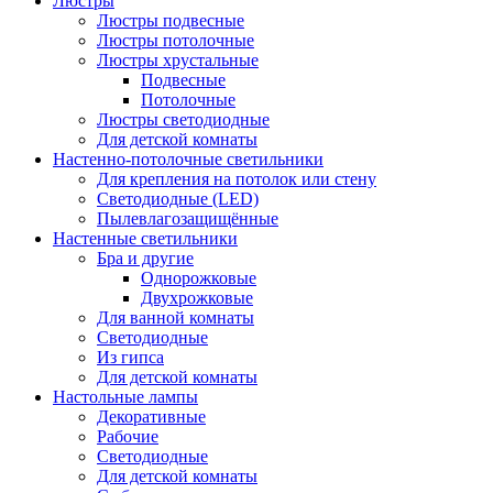
Люстры
Люстры подвесные
Люстры потолочные
Люстры хрустальные
Подвесные
Потолочные
Люстры светодиодные
Для детской комнаты
Настенно-потолочные светильники
Для крепления на потолок или стену
Светодиодные (LED)
Пылевлагозащищённые
Настенные светильники
Бра и другие
Однорожковые
Двухрожковые
Для ванной комнаты
Светодиодные
Из гипса
Для детской комнаты
Настольные лампы
Декоративные
Рабочие
Светодиодные
Для детской комнаты