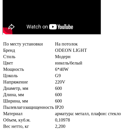
По месту установки
На потолок
Бренд
ODEON LIGHT
Стиль
Модерн
Цвет
никель/белый
Мощность
6*40W
Цоколь
G9
Напряжение
220V
Диаметр, мм
600
Длина, мм
600
Ширина, мм
600
Пылевлагозащищенность
IP20
Материал
арматура: металл, плафон: стекло
Объем, куб.м.
0,10978
Вес нетто, кг
2,200