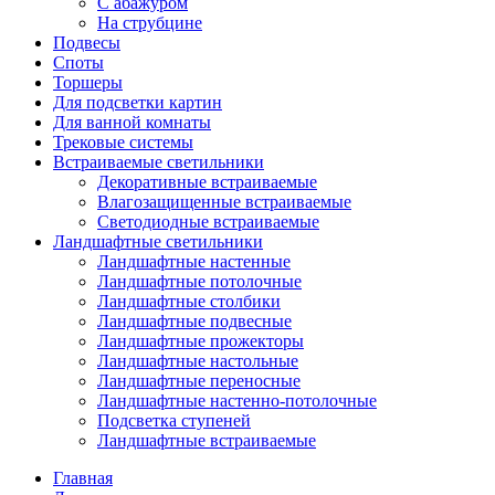
С абажуром
На струбцине
Подвесы
Споты
Торшеры
Для подсветки картин
Для ванной комнаты
Трековые системы
Встраиваемые светильники
Декоративные встраиваемые
Влагозащищенные встраиваемые
Светодиодные встраиваемые
Ландшафтные светильники
Ландшафтные настенные
Ландшафтные потолочные
Ландшафтные столбики
Ландшафтные подвесные
Ландшафтные прожекторы
Ландшафтные настольные
Ландшафтные переносные
Ландшафтные настенно-потолочные
Подсветка ступеней
Ландшафтные встраиваемые
Главная