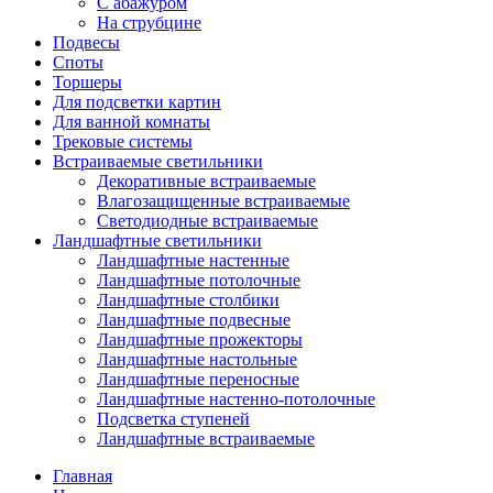
С абажуром
На струбцине
Подвесы
Споты
Торшеры
Для подсветки картин
Для ванной комнаты
Трековые системы
Встраиваемые светильники
Декоративные встраиваемые
Влагозащищенные встраиваемые
Светодиодные встраиваемые
Ландшафтные светильники
Ландшафтные настенные
Ландшафтные потолочные
Ландшафтные столбики
Ландшафтные подвесные
Ландшафтные прожекторы
Ландшафтные настольные
Ландшафтные переносные
Ландшафтные настенно-потолочные
Подсветка ступеней
Ландшафтные встраиваемые
Главная