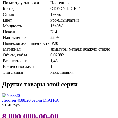
По месту установки
Настенные
Бренд
ODEON LIGHT
Стиль
Техно
Цвет
хром/дымчатый
Мощность
1*40W
Цоколь
E14
Напряжение
220V
Пылевлагозащищенность
IP20
Материал
арматура: металл; абажур: стекло
Объем, куб.м.
0,02882
Вес нетто, кг
1,43
Количество ламп
1
Тип лампы
накаливания
Другие товары этой серии
Люстра 4688/20 серии DIATRA
51140 руб
8 000 000-00-00