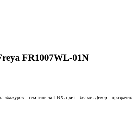
 Freya FR1007WL-01N
л абажуров – текстиль на ПВХ, цвет – белый. Декор – прозрачн