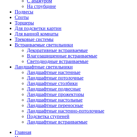
С абажуром
На струбцине
Подвесы
Споты
Торшеры
Для подсветки картин
Для ванной комнаты
Трековые системы
Встраиваемые светильники
Декоративные встраиваемые
Влагозащищенные встраиваемые
Светодиодные встраиваемые
Ландшафтные светильники
Ландшафтные настенные
Ландшафтные потолочные
Ландшафтные столбики
Ландшафтные подвесные
Ландшафтные прожекторы
Ландшафтные настольные
Ландшафтные переносные
Ландшафтные настенно-потолочные
Подсветка ступеней
Ландшафтные встраиваемые
Главная