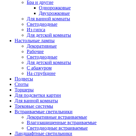
Бра и другие
Однорожковые
Двухрожковые
Для ванной комнаты
Светодиодные
Из гипса
Для детской комнаты
Настольные лампы
Декоративные
Рабочие
Светодиодные
Для детской комнаты
С абажуром
На струбцине
Подвесы
Споты
Торшеры
Для подсветки картин
Для ванной комнаты
Трековые системы
Встраиваемые светильники
Декоративные встраиваемые
Влагозащищенные встраиваемые
Светодиодные встраиваемые
Ландшафтные светильники