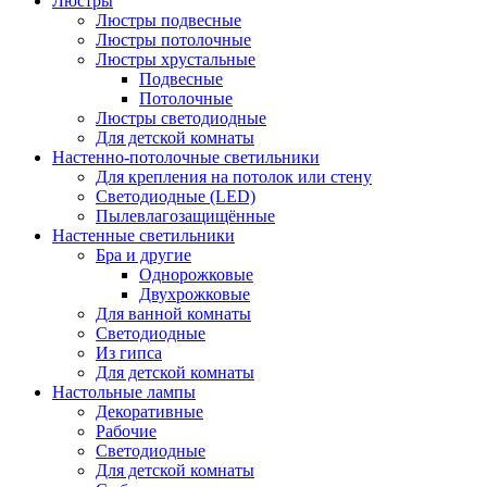
Люстры
Люстры подвесные
Люстры потолочные
Люстры хрустальные
Подвесные
Потолочные
Люстры светодиодные
Для детской комнаты
Настенно-потолочные светильники
Для крепления на потолок или стену
Светодиодные (LED)
Пылевлагозащищённые
Настенные светильники
Бра и другие
Однорожковые
Двухрожковые
Для ванной комнаты
Светодиодные
Из гипса
Для детской комнаты
Настольные лампы
Декоративные
Рабочие
Светодиодные
Для детской комнаты