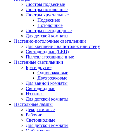
Люстры подвесные
Люстры потолочные
Люстры хрустальные
Подвесные
Потолочные
Люстры светодиодные
Для детской комнаты
Настенно-потолочные светильники
Для крепления на потолок или стену
Светодиодные (LED)
Пылевлагозащищённые
Настенные светильники
Бра и другие
Однорожковые
Двухрожковые
Для ванной комнаты
Светодиодные
Из гипса
Для детской комнаты
Настольные лампы
Декоративные
Рабочие
Светодиодные
Для детской комнаты
С абажуром