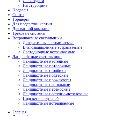
С абажуром
На струбцине
Подвесы
Споты
Торшеры
Для подсветки картин
Для ванной комнаты
Трековые системы
Встраиваемые светильники
Декоративные встраиваемые
Влагозащищенные встраиваемые
Светодиодные встраиваемые
Ландшафтные светильники
Ландшафтные настенные
Ландшафтные потолочные
Ландшафтные столбики
Ландшафтные подвесные
Ландшафтные прожекторы
Ландшафтные настольные
Ландшафтные переносные
Ландшафтные настенно-потолочные
Подсветка ступеней
Ландшафтные встраиваемые
Главная