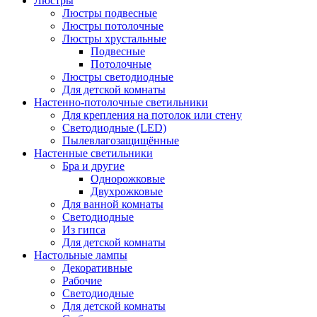
Люстры
Люстры подвесные
Люстры потолочные
Люстры хрустальные
Подвесные
Потолочные
Люстры светодиодные
Для детской комнаты
Настенно-потолочные светильники
Для крепления на потолок или стену
Светодиодные (LED)
Пылевлагозащищённые
Настенные светильники
Бра и другие
Однорожковые
Двухрожковые
Для ванной комнаты
Светодиодные
Из гипса
Для детской комнаты
Настольные лампы
Декоративные
Рабочие
Светодиодные
Для детской комнаты