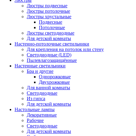
Люстры
Люстры подвесные
Люстры потолочные
Люстры хрустальные
Подвесные
Потолочные
Люстры светодиодные
Для детской комнаты
Настенно-потолочные светильники
Для крепления на потолок или стену
Светодиодные (LED)
Пылевлагозащищённые
Настенные светильники
Бра и другие
Однорожковые
Двухрожковые
Для ванной комнаты
Светодиодные
Из гипса
Для детской комнаты
Настольные лампы
Декоративные
Рабочие
Светодиодные
Для детской комнаты