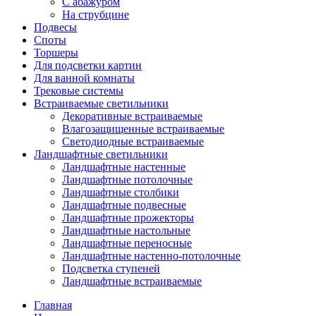
С абажуром
На струбцине
Подвесы
Споты
Торшеры
Для подсветки картин
Для ванной комнаты
Трековые системы
Встраиваемые светильники
Декоративные встраиваемые
Влагозащищенные встраиваемые
Светодиодные встраиваемые
Ландшафтные светильники
Ландшафтные настенные
Ландшафтные потолочные
Ландшафтные столбики
Ландшафтные подвесные
Ландшафтные прожекторы
Ландшафтные настольные
Ландшафтные переносные
Ландшафтные настенно-потолочные
Подсветка ступеней
Ландшафтные встраиваемые
Главная