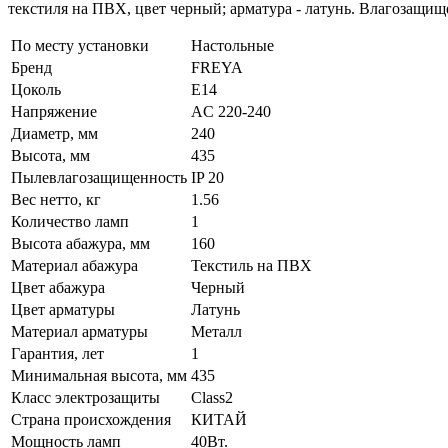
текстиля на ПВХ, цвет черный; арматура - латунь. Влагозащище
По месту установки
Настольные
Бренд
FREYA
Цоколь
E14
Напряжение
AC 220-240
Диаметр, мм
240
Высота, мм
435
Пылевлагозащищенность
IP 20
Вес нетто, кг
1.56
Количество ламп
1
Высота абажура, мм
160
Материал абажура
Текстиль на ПВХ
Цвет абажура
Черный
Цвет арматуры
Латунь
Материал арматуры
Металл
Гарантия, лет
1
Минимальная высота, мм
435
Класс электрозащиты
Class2
Страна происхождения
КИТАЙ
Мощность ламп
40Вт.