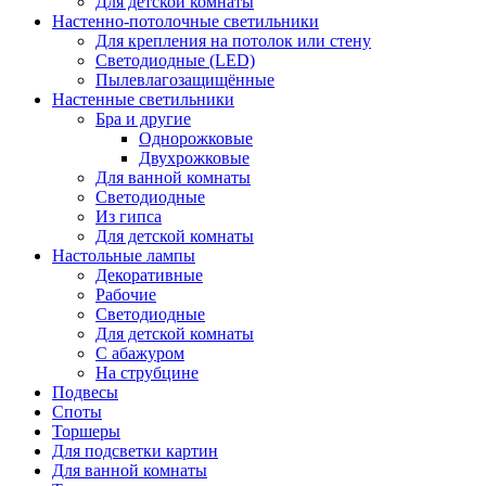
Для детской комнаты
Настенно-потолочные светильники
Для крепления на потолок или стену
Светодиодные (LED)
Пылевлагозащищённые
Настенные светильники
Бра и другие
Однорожковые
Двухрожковые
Для ванной комнаты
Светодиодные
Из гипса
Для детской комнаты
Настольные лампы
Декоративные
Рабочие
Светодиодные
Для детской комнаты
С абажуром
На струбцине
Подвесы
Споты
Торшеры
Для подсветки картин
Для ванной комнаты