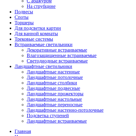
С абажуром
На струбцине
Подвесы
Споты
Торшеры
Для подсветки картин
Для ванной комнаты
Трековые системы
Встраиваемые светильники
Декоративные встраиваемые
Влагозащищенные встраиваемые
Светодиодные встраиваемые
Ландшафтные светильники
Ландшафтные настенные
Ландшафтные потолочные
Ландшафтные столбики
Ландшафтные подвесные
Ландшафтные прожекторы
Ландшафтные настольные
Ландшафтные переносные
Ландшафтные настенно-потолочные
Подсветка ступеней
Ландшафтные встраиваемые
Главная