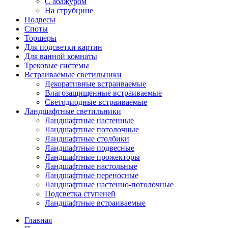
С абажуром
На струбцине
Подвесы
Споты
Торшеры
Для подсветки картин
Для ванной комнаты
Трековые системы
Встраиваемые светильники
Декоративные встраиваемые
Влагозащищенные встраиваемые
Светодиодные встраиваемые
Ландшафтные светильники
Ландшафтные настенные
Ландшафтные потолочные
Ландшафтные столбики
Ландшафтные подвесные
Ландшафтные прожекторы
Ландшафтные настольные
Ландшафтные переносные
Ландшафтные настенно-потолочные
Подсветка ступеней
Ландшафтные встраиваемые
Главная