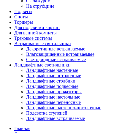
С абажуром
На струбцине
Подвесы
Споты
Торшеры
Для подсветки картин
Для ванной комнаты
Трековые системы
Встраиваемые светильники
Декоративные встраиваемые
Влагозащищенные встраиваемые
Светодиодные встраиваемые
Ландшафтные светильники
Ландшафтные настенные
Ландшафтные потолочные
Ландшафтные столбики
Ландшафтные подвесные
Ландшафтные прожекторы
Ландшафтные настольные
Ландшафтные переносные
Ландшафтные настенно-потолочные
Подсветка ступеней
Ландшафтные встраиваемые
Главная