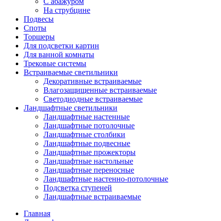
С абажуром
На струбцине
Подвесы
Споты
Торшеры
Для подсветки картин
Для ванной комнаты
Трековые системы
Встраиваемые светильники
Декоративные встраиваемые
Влагозащищенные встраиваемые
Светодиодные встраиваемые
Ландшафтные светильники
Ландшафтные настенные
Ландшафтные потолочные
Ландшафтные столбики
Ландшафтные подвесные
Ландшафтные прожекторы
Ландшафтные настольные
Ландшафтные переносные
Ландшафтные настенно-потолочные
Подсветка ступеней
Ландшафтные встраиваемые
Главная