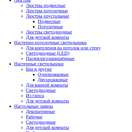
Люстры
Люстры подвесные
Люстры потолочные
Люстры хрустальные
Подвесные
Потолочные
Люстры светодиодные
Для детской комнаты
Настенно-потолочные светильники
Для крепления на потолок или стену
Светодиодные (LED)
Пылевлагозащищённые
Настенные светильники
Бра и другие
Однорожковые
Двухрожковые
Для ванной комнаты
Светодиодные
Из гипса
Для детской комнаты
Настольные лампы
Декоративные
Рабочие
Светодиодные
Для детской комнаты