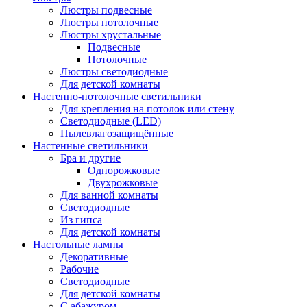
Люстры подвесные
Люстры потолочные
Люстры хрустальные
Подвесные
Потолочные
Люстры светодиодные
Для детской комнаты
Настенно-потолочные светильники
Для крепления на потолок или стену
Светодиодные (LED)
Пылевлагозащищённые
Настенные светильники
Бра и другие
Однорожковые
Двухрожковые
Для ванной комнаты
Светодиодные
Из гипса
Для детской комнаты
Настольные лампы
Декоративные
Рабочие
Светодиодные
Для детской комнаты
С абажуром