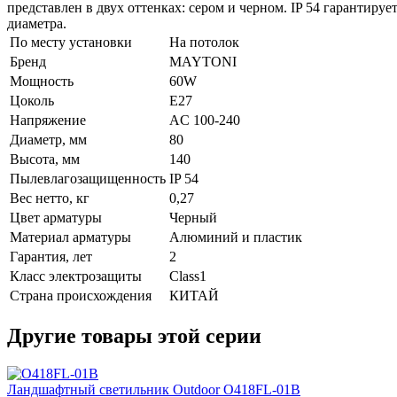
представлен в двух оттенках: сером и черном. IP 54 гарантир
диаметра.
По месту установки
На потолок
Бренд
MAYTONI
Мощность
60W
Цоколь
E27
Напряжение
AC 100-240
Диаметр, мм
80
Высота, мм
140
Пылевлагозащищенность
IP 54
Вес нетто, кг
0,27
Цвет арматуры
Черный
Материал арматуры
Алюминий и пластик
Гарантия, лет
2
Класс электрозащиты
Class1
Страна происхождения
КИТАЙ
Другие товары этой серии
Ландшафтный светильник Outdoor O418FL-01B