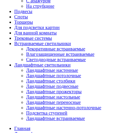
С абажуром
На струбцине
Подвесы
Споты
Торшеры
Для подсветки картин
Для ванной комнаты
Трековые системы
Встраиваемые светильники
Декоративные встраиваемые
Влагозащищенные встраиваемые
Светодиодные встраиваемые
Ландшафтные светильники
Ландшафтные настенные
Ландшафтные потолочные
Ландшафтные столбики
Ландшафтные подвесные
Ландшафтные прожекторы
Ландшафтные настольные
Ландшафтные переносные
Ландшафтные настенно-потолочные
Подсветка ступеней
Ландшафтные встраиваемые
Главная