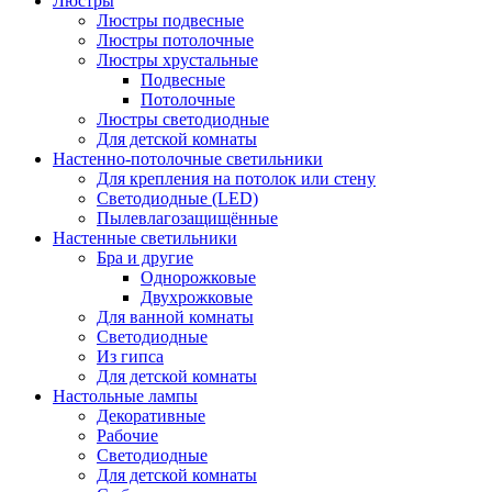
Люстры
Люстры подвесные
Люстры потолочные
Люстры хрустальные
Подвесные
Потолочные
Люстры светодиодные
Для детской комнаты
Настенно-потолочные светильники
Для крепления на потолок или стену
Светодиодные (LED)
Пылевлагозащищённые
Настенные светильники
Бра и другие
Однорожковые
Двухрожковые
Для ванной комнаты
Светодиодные
Из гипса
Для детской комнаты
Настольные лампы
Декоративные
Рабочие
Светодиодные
Для детской комнаты