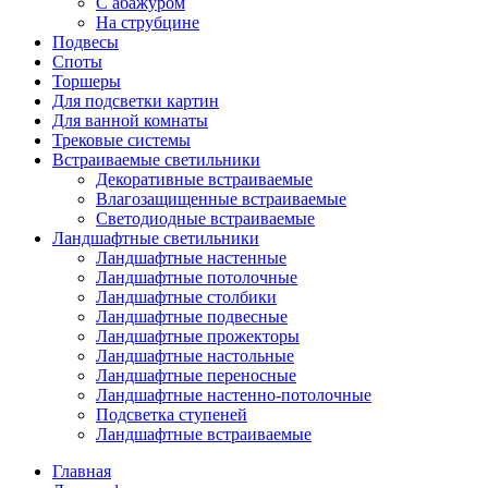
С абажуром
На струбцине
Подвесы
Споты
Торшеры
Для подсветки картин
Для ванной комнаты
Трековые системы
Встраиваемые светильники
Декоративные встраиваемые
Влагозащищенные встраиваемые
Светодиодные встраиваемые
Ландшафтные светильники
Ландшафтные настенные
Ландшафтные потолочные
Ландшафтные столбики
Ландшафтные подвесные
Ландшафтные прожекторы
Ландшафтные настольные
Ландшафтные переносные
Ландшафтные настенно-потолочные
Подсветка ступеней
Ландшафтные встраиваемые
Главная