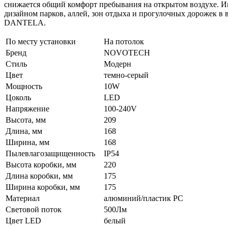
снижается общий комфорт пребывания на открытом воздухе. Им
дизайном парков, аллей, зон отдыха и прогулочных дорожек 
DANTELA.
По месту установки
На потолок
Бренд
NOVOTECH
Стиль
Модерн
Цвет
темно-серый
Мощность
10W
Цоколь
LED
Напряжение
100-240V
Высота, мм
209
Длина, мм
168
Ширина, мм
168
Пылевлагозащищенность
IP54
Высота коробки, мм
220
Длина коробки, мм
175
Ширина коробки, мм
175
Материал
алюминий/пластик РС
Световой поток
500Лм
Цвет LED
белый