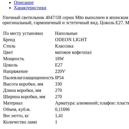
Описание
Характеристики
Уличный светильник 4047/1B серии Mito выполнен в японском 
оригинальный, гармоничный и эстетичный вид. Цоколь E27. М
По месту установки
Напольные
Бренд
ODEON LIGHT
Стиль
Классика
Цвет
матовое кофе/опал
Мощность
18W
Цоколь
E27
Напряжение
220V
Пылевлагозащищенность
IP54
Высота коробки, мм
330
Длина коробки, мм
270
Ширина коробки, мм
270
Материал
Арматура: алюминий; плафон: пласт
Объем, куб.м.
0,11696
Вес нетто, кг
1,41
Количество ламп
1