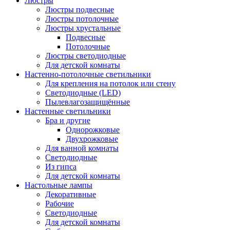
Люстры
Люстры подвесные
Люстры потолочные
Люстры хрустальные
Подвесные
Потолочные
Люстры светодиодные
Для детской комнаты
Настенно-потолочные светильники
Для крепления на потолок или стену
Светодиодные (LED)
Пылевлагозащищённые
Настенные светильники
Бра и другие
Однорожковые
Двухрожковые
Для ванной комнаты
Светодиодные
Из гипса
Для детской комнаты
Настольные лампы
Декоративные
Рабочие
Светодиодные
Для детской комнаты