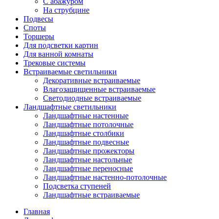
С абажуром
На струбцине
Подвесы
Споты
Торшеры
Для подсветки картин
Для ванной комнаты
Трековые системы
Встраиваемые светильники
Декоративные встраиваемые
Влагозащищенные встраиваемые
Светодиодные встраиваемые
Ландшафтные светильники
Ландшафтные настенные
Ландшафтные потолочные
Ландшафтные столбики
Ландшафтные подвесные
Ландшафтные прожекторы
Ландшафтные настольные
Ландшафтные переносные
Ландшафтные настенно-потолочные
Подсветка ступеней
Ландшафтные встраиваемые
Главная