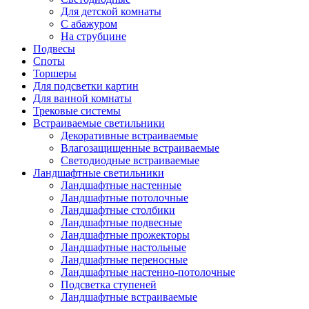
Для детской комнаты
С абажуром
На струбцине
Подвесы
Споты
Торшеры
Для подсветки картин
Для ванной комнаты
Трековые системы
Встраиваемые светильники
Декоративные встраиваемые
Влагозащищенные встраиваемые
Светодиодные встраиваемые
Ландшафтные светильники
Ландшафтные настенные
Ландшафтные потолочные
Ландшафтные столбики
Ландшафтные подвесные
Ландшафтные прожекторы
Ландшафтные настольные
Ландшафтные переносные
Ландшафтные настенно-потолочные
Подсветка ступеней
Ландшафтные встраиваемые